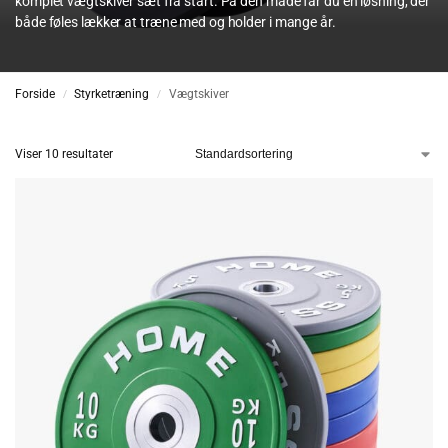
komplet vægtskiver sæt fra start. På den måde får du en løsning, der
både føles lækker at træne med og holder i mange år.
Forside
Styrketræning
Vægtskiver
/
/
Viser 10 resultater