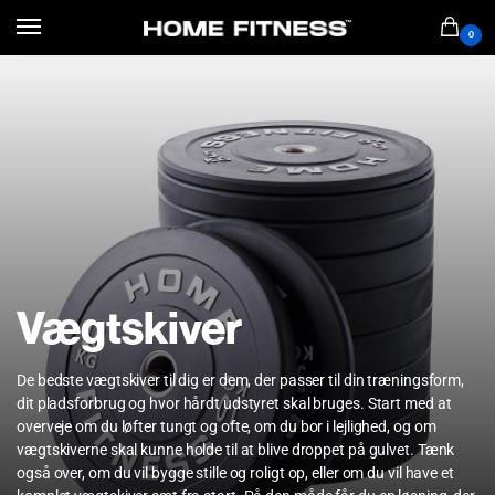
0
Vægtskiver
De bedste vægtskiver til dig er dem, der passer til din træningsform,
dit pladsforbrug og hvor hårdt udstyret skal bruges. Start med at
overveje om du løfter tungt og ofte, om du bor i lejlighed, og om
vægtskiverne skal kunne holde til at blive droppet på gulvet. Tænk
også over, om du vil bygge stille og roligt op, eller om du vil have et