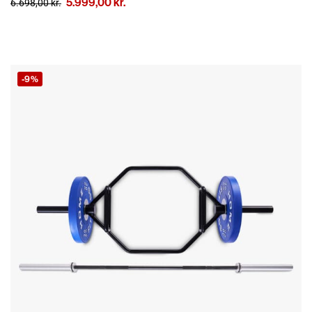
5.999,00
kr.
6.698,00
kr.
-9%