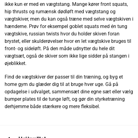
ikke kun er med en vægtstang. Mange kører front squats,
hip thrusts og rumænsk dødløft med vægtstang og
vægtskiver, men du kan også træne med selve vægtskiven i
hænderne. Prøv for eksempel goblet squats med én tung
vægtskive, russian twists hvor du holder skiven foran
brystet, eller skulderøvelser hvor en let vægtskive bruges til
front- og sideløft. På den måde udnytter du hele dit
vægtsæt, også de skiver som ikke lige sidder på stangen i
øjeblikket.
Find de vægtskiver der passer til din træning, og byg et
home gym du glæder dig til at bruge hver uge. Gå på
opdagelse i udvalget, sammensæt dine egne sæt eller vælg
bumper plates til de tunge løft, og gør din styrketræning
derhjemme både stærkere og mere fleksibel.