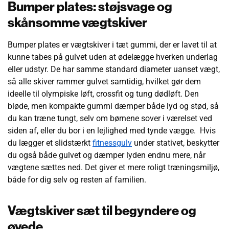
Bumper plates: støjsvage og
skånsomme vægtskiver
Bumper plates er vægtskiver i tæt gummi, der er lavet til at
kunne tabes på gulvet uden at ødelægge hverken underlag
eller udstyr. De har samme standard diameter uanset vægt,
så alle skiver rammer gulvet samtidig, hvilket gør dem
ideelle til olympiske løft, crossfit og tung dødløft. Den
bløde, men kompakte gummi dæmper både lyd og stød, så
du kan træne tungt, selv om børnene sover i værelset ved
siden af, eller du bor i en lejlighed med tynde vægge. Hvis
du lægger et slidstærkt
fitnessgulv
under stativet, beskytter
du også både gulvet og dæmper lyden endnu mere, når
vægtene sættes ned. Det giver et mere roligt træningsmiljø,
både for dig selv og resten af familien.
Vægtskiver sæt til begyndere og
øvede