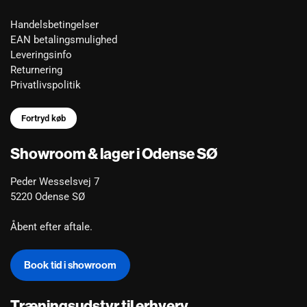
Handelsbetingelser
EAN betalingsmulighed
Leveringsinfo
Returnering
Privatlivspolitik
Fortryd køb
Showroom & lager i Odense SØ
Peder Wesselsvej 7
5220 Odense SØ
Åbent efter aftale.
Book tid i showroom
Træningsudstyr til erhverv