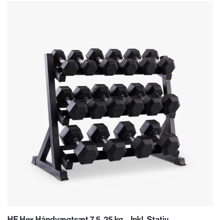
HF Hex Håndvægtsæt 7,5-25 kg – Inkl. Stativ