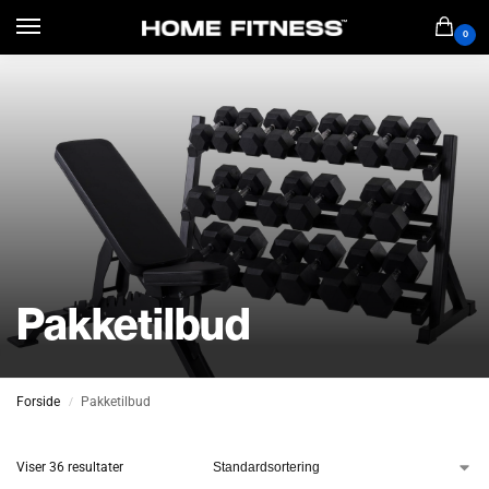
0
Pakketilbud
Forside
Pakketilbud
/
Viser 36 resultater