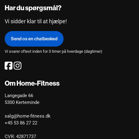
Har du spørgsmål?
Vi sidder klar til at hjælpe!
Send os en chatbesked
Vi svarer oftest inden for 3 timer på hverdage (dagtimer)
Om Home-Fitness
Langegade 66
5300 Kerteminde
salg@home-fitness.dk
+45 53 86 27 22
CVR: 42871737