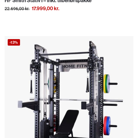
HF Smith Stativ I – inkl. tilbehørspakke
17.999,00
kr.
22.696,00
kr.
-13%