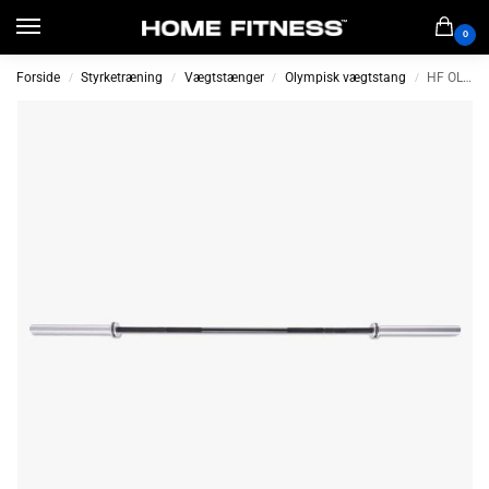
0
Forside
Styrketræning
Vægtstænger
Olympisk vægtstang
HF OL-stang (180 eller 220cm)
/
/
/
/