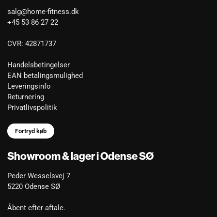
salg@home-fitness.dk
+45 53 86 27 22
CVR: 42871737
Handelsbetingelser
EAN betalingsmulighed
Leveringsinfo
Returnering
Privatlivspolitik
Fortryd køb
Showroom & lager i Odense SØ
Peder Wesselsvej 7
5220 Odense SØ
Åbent efter aftale.