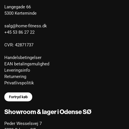
Langegade 66
5300 Kerteminde
salg@home-fitness.dk
+45 53 86 27 22
CVR: 42871737
Handelsbetingelser
EAN betalingsmulighed
Leveringsinfo
Returnering
Privatlivspolitik
Fortryd køb
Showroom & lager i Odense SØ
Peder Wesselsvej 7