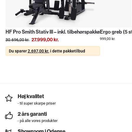
HF Pro Smith Stativ III – inkl. tilbehørspakke
Ergo greb (5 s
27.999,00
kr.
999,00
kr.
30.696,00
kr.
Du sparer
2.697,00
kr.
i dette pakketilbud
Høj kvalitet
- til super skarpe priser
2 års garanti
- på alle vores produkter
Showroom i Odense