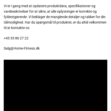
Vi er i gang med at opdatere produktdata, specifikationer og
varebeskrivelser for at sikre, at alle oplysninger er korrekte og
fyldestgørende. Vi beklager de manglende detaljer og takker for din
tålmodighed. Har du spørgsmål til produktet, er du altid velkommen
til at kontakte os.
+45
53 86 27 22
Salg@Home-Fitness.dk