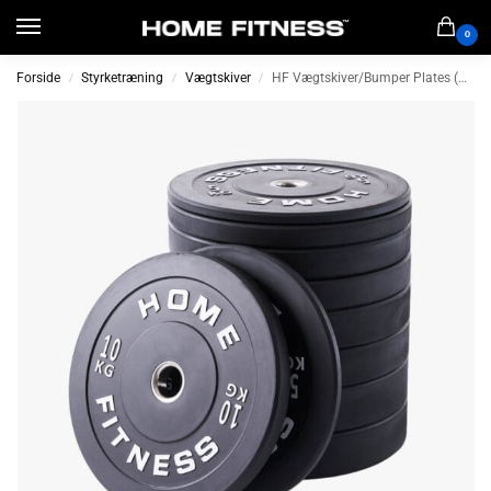
0
Forside
Styrketræning
Vægtskiver
HF Vægtskiver/Bumper Plates (5-25 kg)
/
/
/